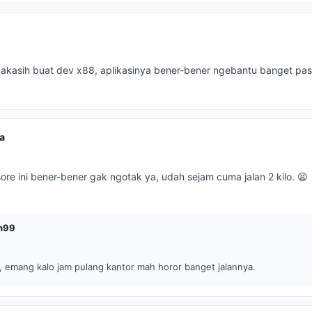
kasih buat dev x88, aplikasinya bener-bener ngebantu banget pas l
a
re ini bener-bener gak ngotak ya, udah sejam cuma jalan 2 kilo. 😫
h99
, emang kalo jam pulang kantor mah horor banget jalannya.