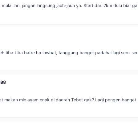
mulai lari, jangan langsung jauh-jauh ya. Start dari 2km dulu biar g
eh tiba-tiba batre hp lowbat, tanggung banget padahal lagi seru-se
n88
t makan mie ayam enak di daerah Tebet gak? Lagi pengen banget n