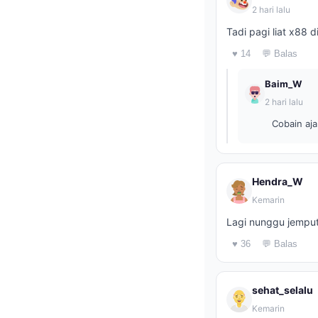
2 hari lalu
Tadi pagi liat x88 d
♥ 14
💬 Balas
Baim_W
2 hari lalu
Cobain aja
Hendra_W
Kemarin
Lagi nunggu jemputa
♥ 36
💬 Balas
sehat_selalu
Kemarin