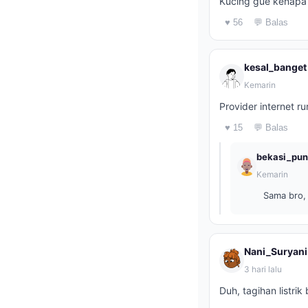
Kucing gue kenapa 
♥ 56
💬 Balas
kesal_banget
Kemarin
Provider internet r
♥ 15
💬 Balas
bekasi_pu
Kemarin
Sama bro,
Nani_Suryani
3 hari lalu
Duh, tagihan listri