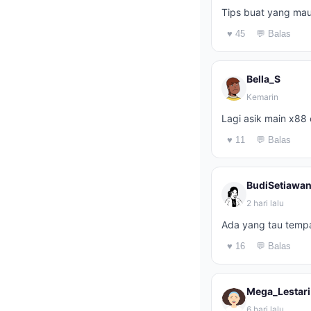
Tips buat yang mau 
♥ 45
💬 Balas
Bella_S
Kemarin
Lagi asik main x88 
♥ 11
💬 Balas
BudiSetiawa
2 hari lalu
Ada yang tau tempa
♥ 16
💬 Balas
Mega_Lestari
6 hari lalu