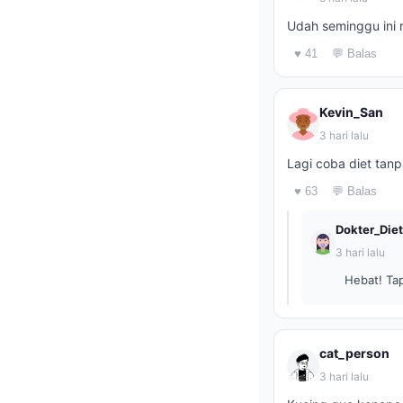
Udah seminggu ini ra
♥ 41
💬 Balas
Kevin_San
3 hari lalu
Lagi coba diet tanp
♥ 63
💬 Balas
Dokter_Diet
3 hari lalu
Hebat! Tap
cat_person
3 hari lalu