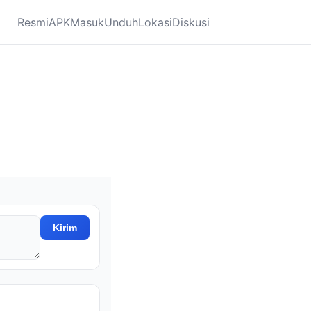
Resmi
APK
Masuk
Unduh
Lokasi
Diskusi
Kirim