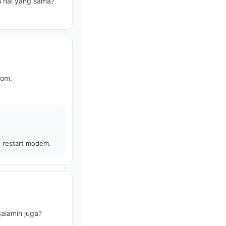
n hal yang sama?
oom.
h restart modem.
galamin juga?