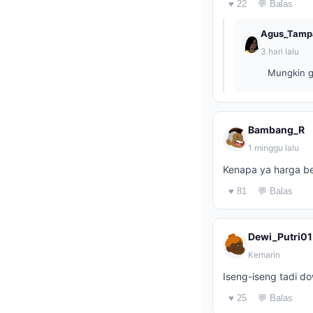
♥ 22
💬 Balas
Agus_Tamp
3 hari lalu
Mungkin g
Bambang_R
1 minggu lalu
Kenapa ya harga ber
♥ 81
💬 Balas
Dewi_Putri01
Kemarin
Iseng-iseng tadi do
♥ 25
💬 Balas