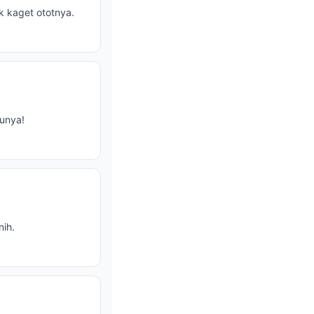
ak kaget ototnya.
runya!
ih.