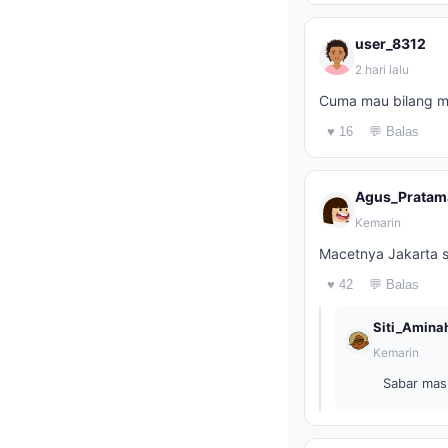
user_8312
2 hari lalu
Cuma mau bilang ma
♥ 16
💬 Balas
Agus_Pratam
Kemarin
Macetnya Jakarta so
♥ 42
💬 Balas
Siti_Amina
Kemarin
Sabar mas