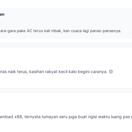
an
ara-gara pake AC terus kali mbak, kan cuaca lagi panas-panasnya.
as naik terus, kasihan rakyat kecil kalo begini caranya. 😔
wnload x88, ternyata lumayan seru juga buat ngisi waktu luang pas 