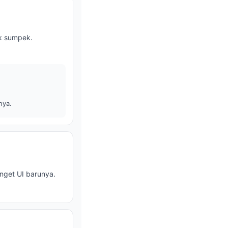
ak sumpek.
nya.
nget UI barunya.