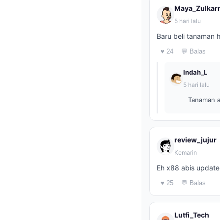
Maya_Zulkar
5 hari lalu
Baru beli tanaman h
♥ 24
💬 Balas
Indah_L
5 hari lalu
Tanaman ap
review_jujur
Kemarin
Eh x88 abis update
♥ 25
💬 Balas
Lutfi_Tech