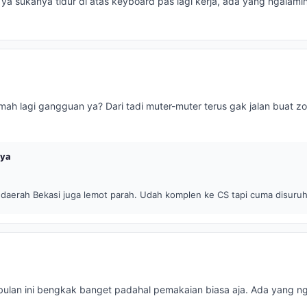
ya sukanya tidur di atas keyboard pas lagi kerja, ada yang ngalami
umah lagi gangguan ya? Dari tadi muter-muter terus gak jalan buat z
nya
 daerah Bekasi juga lemot parah. Udah komplen ke CS tapi cuma disuru
k bulan ini bengkak banget padahal pemakaian biasa aja. Ada yang n