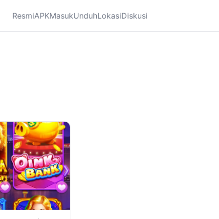
Resmi
APK
Masuk
Unduh
Lokasi
Diskusi