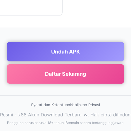
Unduh APK
Daftar Sekarang
Syarat dan Ketentuan
Kebijakan Privasi
esmi - x88 Akun Download Terbaru 🔥. Hak cipta dilindun
Pengguna harus berusia 18+ tahun. Bermain secara bertanggung jawab.